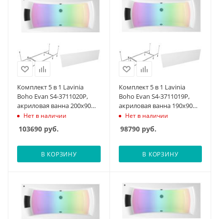
Комплект 5 в 1 Lavinia
Комплект 5 в 1 Lavinia
Boho Evan S4-3711020P,
Boho Evan S4-3711019P,
акриловая ванна 200x90
акриловая ванна 190x90
см, усиленный
см, усиленный
Нет в наличии
Нет в наличии
металлический каркас с
металлический каркас с
103690
руб.
98790
руб.
монтажным набором,
монтажным набором,
мягкий силиконовый
мягкий силиконовый
подголовник, лицевой
подголовник, лицевой
В КОРЗИНУ
В КОРЗИНУ
экран, хромотерапия
экран, хромотерапия