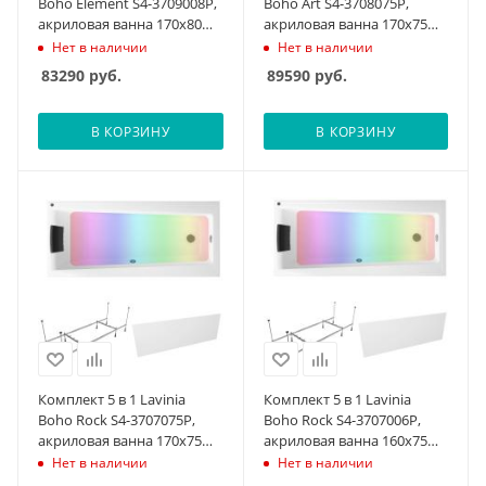
Boho Element S4-3709008P,
Boho Art S4-3708075P,
акриловая ванна 170x80
акриловая ванна 170x75
см, усиленный
см, усиленные
Нет в наличии
Нет в наличии
металлический каркас с
металлические ножки с
83290
руб.
89590
руб.
монтажным набором,
монтажным набором,
мягкий силиконовый
мягкий силиконовый
подголовник, лицевой
подголовник, лицевой
В КОРЗИНУ
В КОРЗИНУ
экран, хромотерапия
экран, хромотерапия
Комплект 5 в 1 Lavinia
Комплект 5 в 1 Lavinia
Boho Rock S4-3707075P,
Boho Rock S4-3707006P,
акриловая ванна 170x75
акриловая ванна 160x75
см, усиленный
см, усиленный
Нет в наличии
Нет в наличии
металлический каркас с
металлический каркас с