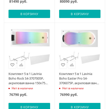
81490
руб.
80090
руб.
монтажным набором,
монтажным набором,
мягкий силиконовый
мягкий силиконовый
подголовник, лицевой
подголовник, лицевой
В КОРЗИНУ
В КОРЗИНУ
экран, хромотерапия
экран, хромотерапия
Комплект 5 в 1 Lavinia
Комплект 5 в 1 Lavinia
Boho Rock S4-3707005P,
Boho Easter Pro S4-
акриловая ванна 150x75
3706075P, акриловая ванна
см, усиленный
170x75 см, усиленный
Нет в наличии
Нет в наличии
металлический каркас с
металлический каркас с
76790
руб.
76990
руб.
монтажным набором,
монтажным набором,
мягкий силиконовый
мягкий силиконовый
подголовник, лицевой
подголовник, лицевой
В КОРЗИНУ
В КОРЗИНУ