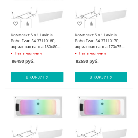
Комплект 5 в 1 Lavinia
Комплект 5 в 1 Lavinia
Boho Evan S4-3711018P,
Boho Evan S4-3711017P,
акриловая ванна 180x80
акриловая ванна 170x75
см, усиленный
см, усиленный
Нет в наличии
Нет в наличии
металлический каркас с
металлический каркас с
86490
руб.
82590
руб.
монтажным набором,
монтажным набором,
мягкий силиконовый
мягкий силиконовый
подголовник, лицевой
подголовник, лицевой
В КОРЗИНУ
В КОРЗИНУ
экран, хромотерапия
экран, хромотерапия