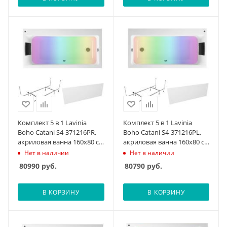
подголовник, лицевой
подголовник, лицевой
экран, хромотерапия
экран, хромотерапия
Комплект 5 в 1 Lavinia
Комплект 5 в 1 Lavinia
Boho Catani S4-371216PR,
Boho Catani S4-371216PL,
акриловая ванна 160x80 см
акриловая ванна 160x80 см
(правый разворот),
(левый разворот),
Нет в наличии
Нет в наличии
усиленный металлический
усиленный металлический
80990
руб.
80790
руб.
каркас с монтажным
каркас с монтажным
набором, мягкий
набором, мягкий
силиконовый
силиконовый
В КОРЗИНУ
В КОРЗИНУ
подголовник, лицевой
подголовник, лицевой
экран, хромотерапия
экран, хромотерапия