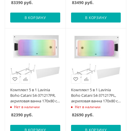
83390
руб.
83490
руб.
ножки с монтажным
ножки с монтажным
набором, мягкий
набором, мягкий
силиконовый
силиконовый
В КОРЗИНУ
В КОРЗИНУ
подголовник, лицевой
подголовник, лицевой
экран, хромотерапия
экран, хромотерапия
Комплект 5 в 1 Lavinia
Комплект 5 в 1 Lavinia
Boho Catani S4-371217PR,
Boho Catani S4-371217PL,
акриловая ванна 170x80 см
акриловая ванна 170x80 см
(правый разворот),
(левый разворот),
Нет в наличии
Нет в наличии
усиленный металлический
усиленный металлический
82390
руб.
82690
руб.
каркас с монтажным
каркас с монтажным
набором, мягкий
набором, мягкий
силиконовый
силиконовый
В КОРЗИНУ
В КОРЗИНУ