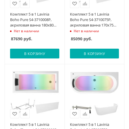
Комплект 5 в 1 Lavinia
Комплект 5 в 1 Lavinia
Boho Pure S4-3710008P,
Boho Pure S4-3710075P,
акриловая ванна 180x80
акриловая ванна 170x75
см, усиленный
см, усиленный
Нет в наличии
Нет в наличии
металлический каркас с
металлический каркас с
87690
руб.
85090
руб.
монтажным набором,
монтажным набором,
мягкий силиконовый
мягкий силиконовый
подголовник, лицевой
подголовник, лицевой
В КОРЗИНУ
В КОРЗИНУ
экран, хромотерапия
экран, хромотерапия
Комплект 5 в 1 Lavinia
Комплект 5 в 1 Lavinia