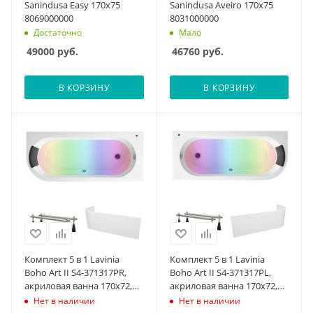
Sanindusa Easy 170x75
Sanindusa Aveiro 170x75
8069000000
8031000000
Достаточно
Мало
49000
руб.
46760
руб.
В КОРЗИНУ
В КОРЗИНУ
Комплект 5 в 1 Lavinia
Комплект 5 в 1 Lavinia
Boho Art II S4-371317PR,
Boho Art II S4-371317PL,
акриловая ванна 170x72,5
акриловая ванна 170x72,5
см (правый разворот),
см (левый разворот),
Нет в наличии
Нет в наличии
усиленные металлические
усиленные металлические