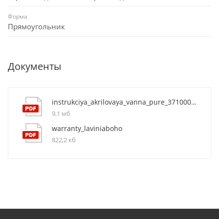
Форма
Прямоугольник
Документы
instrukciya_akrilovaya_vanna_pure_37100080
9,1 мб
warranty_laviniaboho
822,2 кб