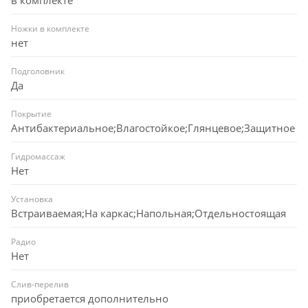
Ножки в комплекте
нет
Подголовник
Да
Покрытие
Антибактериальное;Влагостойкое;Глянцевое;Защитное
Гидромассаж
Нет
Установка
Встраиваемая;На каркас;Напольная;Отдельностоящая
Радио
Нет
Слив-перелив
приобретается дополнительно