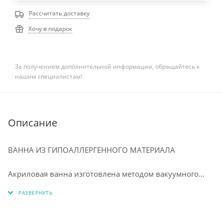
Рассчитать доставку
Хочу в подарок
За получением дополнительной информации, обращайтесь к
нашим специалистам!
Описание
ВАННА ИЗ ГИПОАЛЛЕРГЕННОГО МАТЕРИАЛА
⠀
Акриловая ванна изготовлена методом вакуумного
формования из экологически чистого материала 100%
акрилового листа ПММА. Технология производства
обеспечивает изделию особую прочность и
долговечность. Приятная на ощупь, тёплая структура