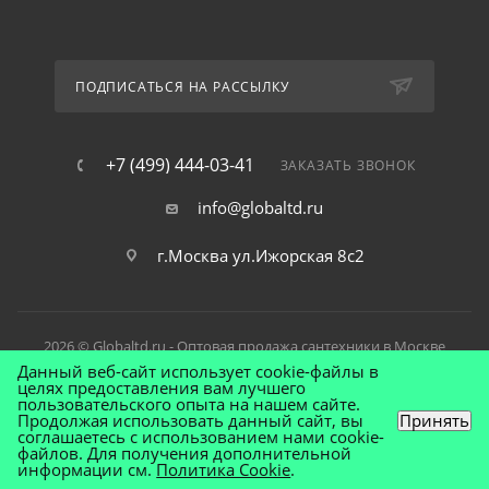
ПОДПИСАТЬСЯ НА РАССЫЛКУ
+7 (499) 444-03-41
ЗАКАЗАТЬ ЗВОНОК
info@globaltd.ru
г.Москва ул.Ижорская 8с2
2026 © Globaltd.ru - Оптовая продажа сантехники в Москве
Данный веб-сайт использует cookie-файлы в
целях предоставления вам лучшего
пользовательского опыта на нашем сайте.
Продолжая использовать данный сайт, вы
Принять
соглашаетесь с использованием нами cookie-
файлов. Для получения дополнительной
информации см.
Политика Cookie
.