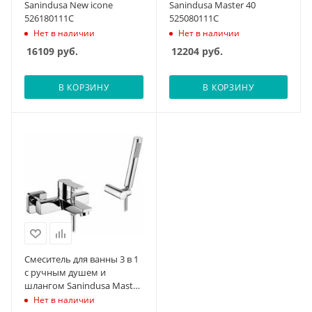
Sanindusa New icone
Sanindusa Master 40
526180111C
525080111C
Нет в наличии
Нет в наличии
16109
руб.
12204
руб.
В КОРЗИНУ
В КОРЗИНУ
Смеситель для ванны 3 в 1
с ручным душем и
шлангом Sanindusa Master
40 525080111
Нет в наличии