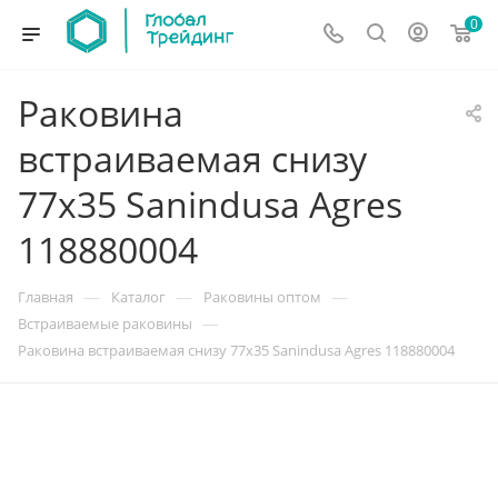
0
Раковина
встраиваемая снизу
77х35 Sanindusa Agres
118880004
—
—
—
Главная
Каталог
Раковины оптом
—
Встраиваемые раковины
Раковина встраиваемая снизу 77х35 Sanindusa Agres 118880004