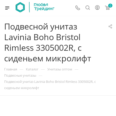
0
Подвесной унитаз
Lavinia Boho Bristol
Rimless 3305002R, с
сиденьем микролифт
—
—
—
Главная
Каталог
Унитазы оптом
—
Подвесные унитазы
Подвесной унитаз Lavinia Boho Bristol Rimless 3305002R, с
сиденьем микролифт