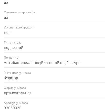
да
Функция микролифта
да
Угловая конструкция
нет
Тип унитаза
подвесной
Покрытие
Антибактериальное;Влагостойкое;Глазурь
Материал унитаза
Фарфор
Форма унитаза
прямоугольная
Артикул унитаза
3305002R