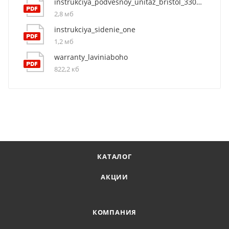
instrukciya_podvesnoy_unitaz_bristol_3305002r_0
2,8 мб
instrukciya_sidenie_one
1,2 мб
warranty_laviniaboho
822,2 кб
КАТАЛОГ
АКЦИИ
КОМПАНИЯ