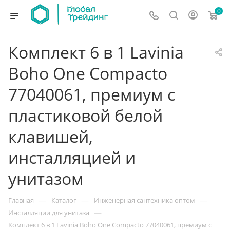
0
Комплект 6 в 1 Lavinia
Boho One Compacto
77040061, премиум с
пластиковой белой
клавишей,
инсталляцией и
унитазом
—
—
—
Главная
Каталог
Инженерная сантехника оптом
—
Инсталляции для унитаза
Комплект 6 в 1 Lavinia Boho One Compacto 77040061, премиум с