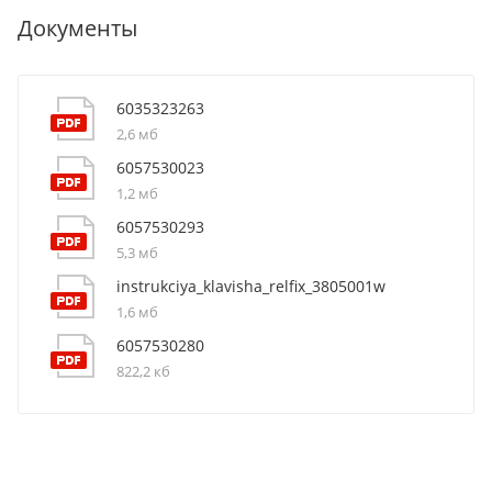
Документы
6035323263
2,6 мб
6057530023
1,2 мб
6057530293
5,3 мб
instrukciya_klavisha_relfix_3805001w
1,6 мб
6057530280
822,2 кб