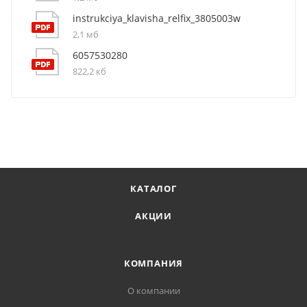
instrukciya_klavisha_relfix_3805003w
2,1 мб
6057530280
822,2 кб
КАТАЛОГ
АКЦИИ
КОМПАНИЯ
О компании