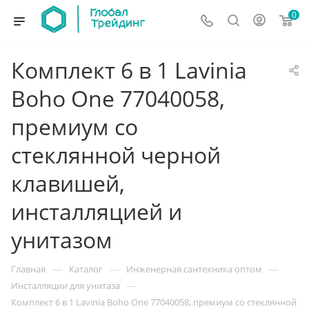
0
Комплект 6 в 1 Lavinia
Boho One 77040058,
премиум со
стеклянной черной
клавишей,
инсталляцией и
унитазом
—
—
—
Главная
Каталог
Инженерная сантехника оптом
—
Инсталляции для унитаза
Комплект 6 в 1 Lavinia Boho One 77040058, премиум со стеклянной