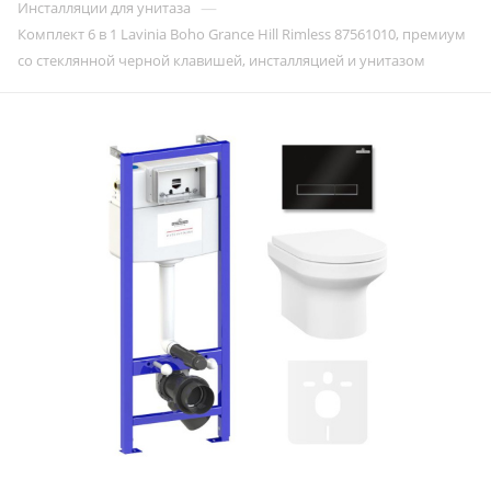
—
Инсталляции для унитаза
Комплект 6 в 1 Lavinia Boho Grance Hill Rimless 87561010, премиум
со стеклянной черной клавишей, инсталляцией и унитазом