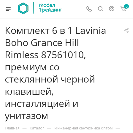
0
Комплект 6 в 1 Lavinia
Boho Grance Hill
Rimless 87561010,
премиум со
стеклянной черной
клавишей,
инсталляцией и
унитазом
—
—
—
Главная
Каталог
Инженерная сантехника оптом