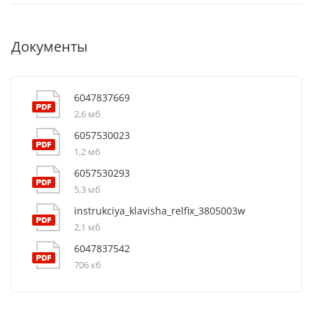
Документы
6047837669
2,6 мб
6057530023
1,2 мб
6057530293
5,3 мб
instrukciya_klavisha_relfix_3805003w
2,1 мб
6047837542
706 кб