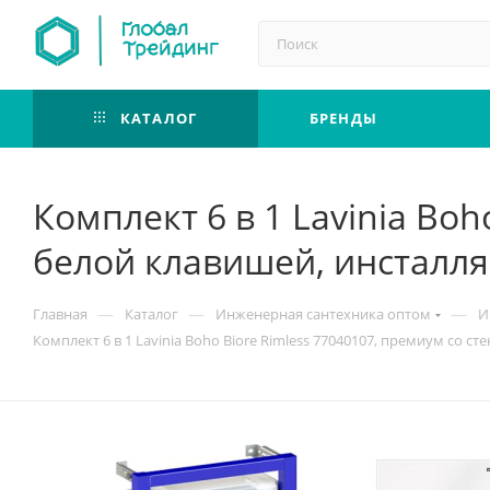
КАТАЛОГ
БРЕНДЫ
Комплект 6 в 1 Lavinia Bo
белой клавишей, инсталля
—
—
—
Главная
Каталог
Инженерная сантехника оптом
И
Комплект 6 в 1 Lavinia Boho Biore Rimless 77040107, премиум со 