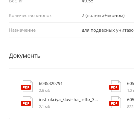
Вес, кг
40.55
Количество кнопок
2 (полный+эконом)
Назначение
для подвесных унитазо
Документы
6035320791
60
2,6 мб
1,2
instrukciya_klavisha_relfix_3805003w
60
2,1 мб
822