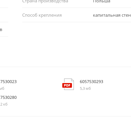
Страна производства
Польша
Способ крепления
капитальная стен
в
57530023
6057530293
 мб
5,3 мб
57530280
,2 кб