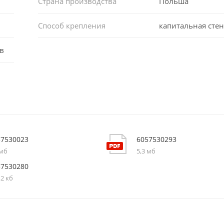
Страна производства
Польша
Способ крепления
капитальная стен
в
57530023
6057530293
 мб
5,3 мб
57530280
,2 кб