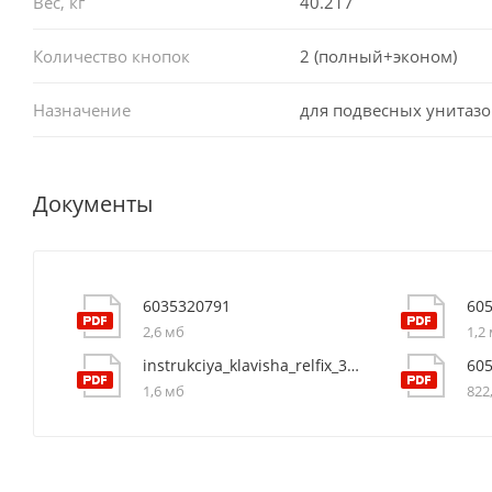
Вес, кг
40.217
Количество кнопок
2 (полный+эконом)
Назначение
для подвесных унитазо
Документы
6035320791
60
2,6 мб
1,2
instrukciya_klavisha_relfix_3805002w_0
60
1,6 мб
822