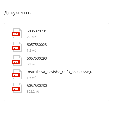
Документы
6035320791
2,6 мб
6057530023
1,2 мб
6057530293
5,3 мб
instrukciya_klavisha_relfix_3805002w_0
1,6 мб
6057530280
822,2 кб