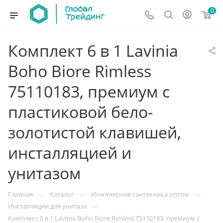
0
Комплект 6 в 1 Lavinia
Boho Biore Rimless
75110183, премиум с
пластиковой бело-
золотистой клавишей,
инсталляцией и
унитазом
—
—
—
Главная
Каталог
Инженерная сантехника оптом
—
Инсталляции для унитаза
Комплект 6 в 1 Lavinia Boho Biore Rimless 75110183, премиум с