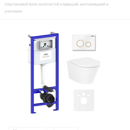
пластиковой бело-золотистой клавишей, инсталляцией и
унитазом