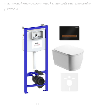
пластиковой черно-коричневой клавишей, инсталляцией и
унитазом