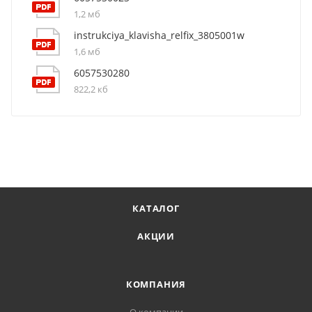
1,2 мб
instrukciya_klavisha_relfix_3805001w
1,6 мб
6057530280
822,2 кб
КАТАЛОГ
АКЦИИ
КОМПАНИЯ