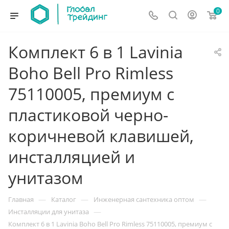
0
Комплект 6 в 1 Lavinia
Boho Bell Pro Rimless
75110005, премиум с
пластиковой черно-
коричневой клавишей,
инсталляцией и
унитазом
—
—
—
Главная
Каталог
Инженерная сантехника оптом
—
Инсталляции для унитаза
Комплект 6 в 1 Lavinia Boho Bell Pro Rimless 75110005, премиум с