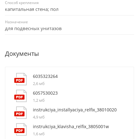
Способ крепления
капитальная стена; пол
Назначение
для подвесных унитазов
Документы
6035323264
2,6 мб
6057530023
1,2 мб
instrukciya_installyaciya_relfix_38010020
4,9 мб
instrukciya_klavisha_relfix_3805001w
1,6 мб