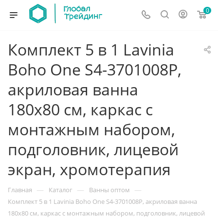
0
Комплект 5 в 1 Lavinia
Boho One S4-3701008P,
акриловая ванна
180x80 см, каркас с
монтажным набором,
подголовник, лицевой
экран, хромотерапия
—
—
—
Главная
Каталог
Ванны оптом
Комплект 5 в 1 Lavinia Boho One S4-3701008P, акриловая ванна
180x80 см, каркас с монтажным набором, подголовник, лицевой