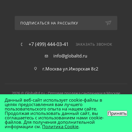
ПОДПИСАТЬСЯ НА РАССЫЛКУ
+7 (499) 444-03-41
ЗАКАЗАТЬ ЗВОНОК
info@globaltd.ru
г.Москва ул.Ижорская 8с2
2026 © Globaltd.ru - Оптовая продажа сантехники в Москве
Данный веб-сайт использует cookie-файлы в
целях предоставления вам лучшего
пользовательского опыта на нашем сайте.
Продолжая использовать данный сайт, вы
Принять
соглашаетесь с использованием нами cookie-
файлов. Для получения дополнительной
информации см.
Политика Cookie
.