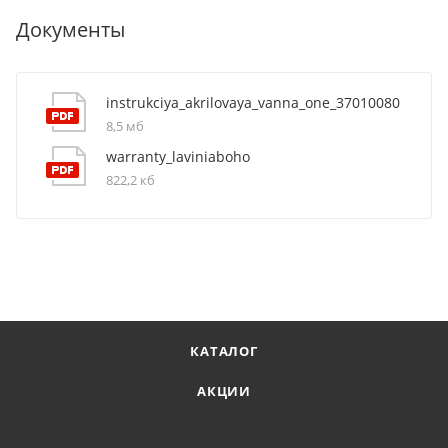
Документы
instrukciya_akrilovaya_vanna_one_37010080
8,5 мб
warranty_laviniaboho
822,2 кб
КАТАЛОГ
АКЦИИ