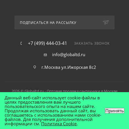
ПОДПИСАТЬСЯ НА РАССЫЛКУ
+7 (499) 444-03-41
ЗАКАЗАТЬ ЗВОНОК
info@globaltd.ru
г.Москва ул.Ижорская 8с2
2026 © Globaltd.ru - Оптовая продажа сантехники в Москве
Данный веб-сайт использует cookie-файлы в
целях предоставления вам лучшего
пользовательского опыта на нашем сайте.
Продолжая использовать данный сайт, вы
Принять
соглашаетесь с использованием нами cookie-
файлов. Для получения дополнительной
информации см.
Политика Cookie
.