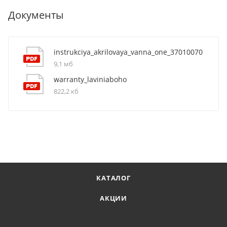
Документы
instrukciya_akrilovaya_vanna_one_37010070
9,1 мб
warranty_laviniaboho
822,2 кб
КАТАЛОГ
АКЦИИ