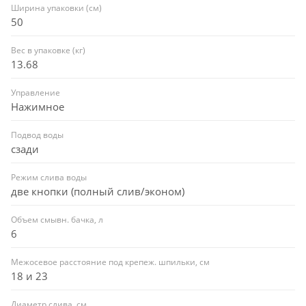
Ширина упаковки (см)
50
Вес в упаковке (кг)
13.68
Управление
Нажимное
Подвод воды
сзади
Режим слива воды
две кнопки (полный слив/эконом)
Объем смывн. бачка, л
6
Межосевое расстояние под крепеж. шпильки, см
18 и 23
Диаметр слива, см