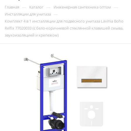
—
—
—
Главная
Каталог
Инженерная сантехника оптом
—
Инсталляции для унитаза
Комплект 4 в 1 инсталляции для подвесного унитаза Lavinia Boho
Relfix 77020033 (с бело-коричневой стеклянной клавишей смыва,
звукоизоляцией и крепежом)