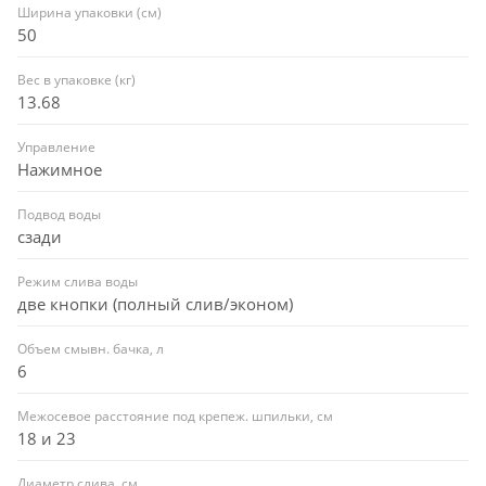
Ширина упаковки (см)
50
Вес в упаковке (кг)
13.68
Управление
Нажимное
Подвод воды
сзади
Режим слива воды
две кнопки (полный слив/эконом)
Объем смывн. бачка, л
6
Межосевое расстояние под крепеж. шпильки, см
18 и 23
Диаметр слива, см