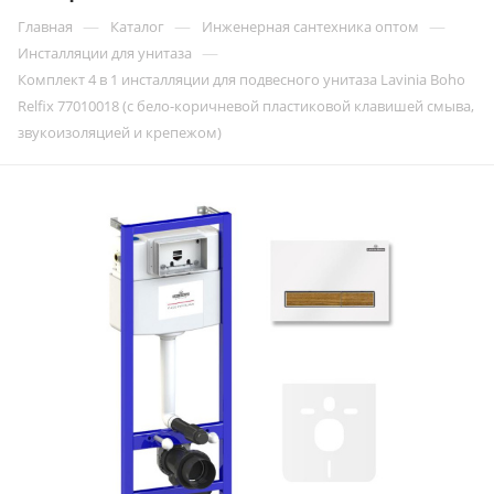
—
—
—
Главная
Каталог
Инженерная сантехника оптом
—
Инсталляции для унитаза
Комплект 4 в 1 инсталляции для подвесного унитаза Lavinia Boho
Relfix 77010018 (с бело-коричневой пластиковой клавишей смыва,
звукоизоляцией и крепежом)