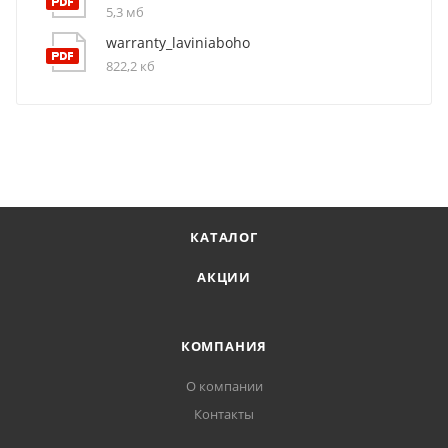
5,3 мб
warranty_laviniaboho
822,2 кб
КАТАЛОГ
АКЦИИ
КОМПАНИЯ
О компании
Контакты