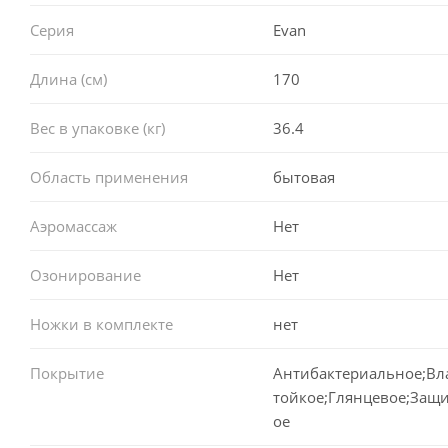
Ванна имеет прекрасное сочетание глянцевого цвета со
Серия
Evan
⠀
МЕТАЛЛИЧЕСКИЙ КАРКАС ЖЕСТКОСТИ
Длина (см)
170
⠀
В комплект поставки входит усиленный металлически
Вес в упаковке (кг)
36.4
нагрузку до 500 кг и надежно фиксирует изделие по вс
⠀
Область применения
бытовая
Дополнительно ванна может быть доукомплектована ул
массажными системами, хромотерапией.
Аэромассаж
Нет
⠀
УПАКОВКА И ДОСТАВКА
Озонирование
Нет
⠀
Каждое изделие Lavinia Boho аккуратно упаковано в св
Ножки в комплекте
нет
смещения и повреждения продукции в процессе трансп
виде пленки, исключающее механические повреждения 
Покрытие
Антибактериальное;Вл
необходимо снять.
тойкое;Глянцевое;Защ
ое