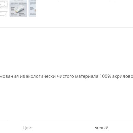
мования из экологически чистого материала 100% акрилово
особую прочность и долговечность. Приятная на ощупь, т
уру человеческого тела, что исключает любой дискомфорт о
изоляционным свойствам вода в купели ванны оставаться 
леск благодаря использованию высококачественных матери
ке, сохраняя идеальный глянец на протяжении всего срока
Цвет
Белый