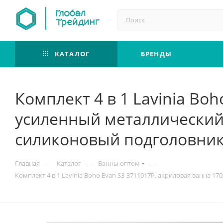
КАТАЛОГ
БРЕНДЫ
Комплект 4 в 1 Lavinia Bo
усиленный металлический
силиконовый подголовник
—
—
—
Главная
Каталог
Ванны оптом
Комплект 4 в 1 Lavinia Boho Evan S3-3711017P, акриловая ванна