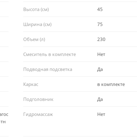
 всеми коллекциями керамики Lavinia Boho.
Высота (см)
45
Ширина (см)
75
й каркас с монтажным набором, который выдерживает макс
Объем (л)
230
ему периметру.
Смеситель в комплекте
Нет
ьтра плоскими лицевыми и торцевыми экранами, гидро-, а
Подводная подсветка
Да
Каркас
в комплекте
ерх защитную заводскую тару с надежной фиксацией от случ
Подголовник
Да
ортировки до потребителя. Все ванны имеют защитное пок
в процессе монтажа изделия. После установки защитное п
агос
Гидромассаж
Нет
итн