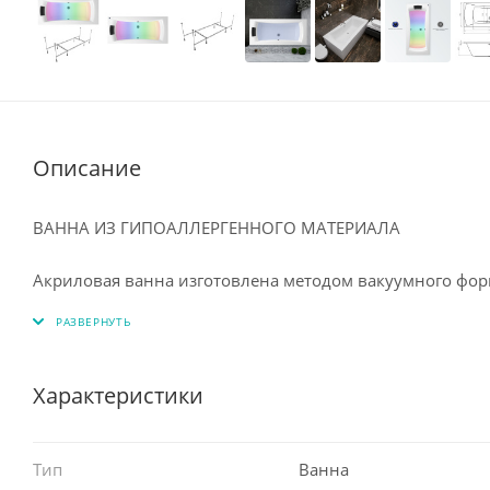
Описание
ВАННА ИЗ ГИПОАЛЛЕРГЕННОГО МАТЕРИАЛА
⠀
Акриловая ванна изготовлена методом вакуумного фор
ПММА. Технология производства обеспечивает изделию 
структура акрила с первых минут приобретает температ
соприкосновения с ванной, а благодаря высоким тепло
долгое время.
Характеристики
⠀
Цветостойкий акриловый лист долго сохраняет свой б
производстве ванны. Акрил отлично поддается полиров
Тип
Ванна
⠀