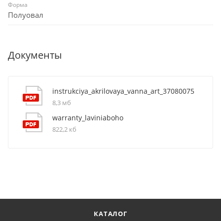
Форма
Полуовал
Документы
instrukciya_akrilovaya_vanna_art_37080075
8,3 мб
warranty_laviniaboho
822,2 кб
КАТАЛОГ