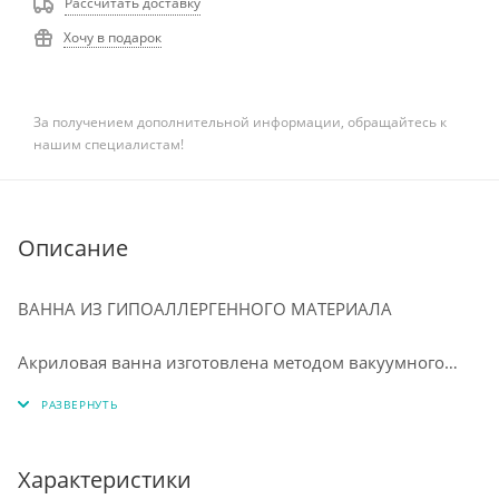
Рассчитать доставку
Хочу в подарок
За получением дополнительной информации, обращайтесь к
нашим специалистам!
Описание
ВАННА ИЗ ГИПОАЛЛЕРГЕННОГО МАТЕРИАЛА
⠀
Акриловая ванна изготовлена методом вакуумного
формования из экологически чистого материала 100%
акрилового листа ПММА. Технология производства
обеспечивает изделию особую прочность и
долговечность. Приятная на ощупь, тёплая структура
Характеристики
акрила с первых минут приобретает температуру