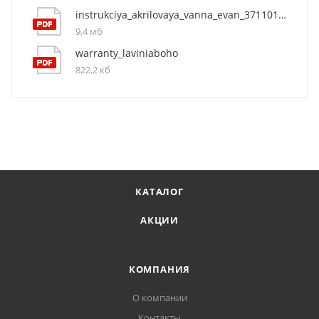
instrukciya_akrilovaya_vanna_evan_37110170
9,4 мб
warranty_laviniaboho
822,2 кб
КАТАЛОГ
АКЦИИ
КОМПАНИЯ
О компании
Контакты