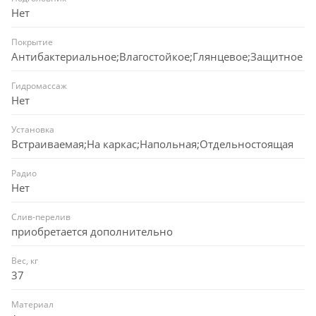
Нет
Покрытие
Антибактериальное;Влагостойкое;Глянцевое;Защитное
Гидромассаж
Нет
Установка
Встраиваемая;На каркас;Напольная;Отдельностоящая
Радио
Нет
Слив-перелив
приобретается дополнительно
Вес, кг
37
Материал