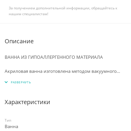
За получением дополнительной информации, обращайтесь к
нашим специалистам!
Описание
ВАННА ИЗ ГИПОАЛЛЕРГЕННОГО МАТЕРИАЛА
⠀
Акриловая ванна изготовлена методом вакуумного
формования из экологически чистого материала 100%
акрилового листа ПММА. Технология производства
обеспечивает изделию особую прочность и
долговечность. Приятная на ощупь, тёплая структура
Характеристики
акрила с первых минут приобретает температуру
человеческого тела, что исключает любой дискомфорт
от соприкосновения с ванной, а благодаря высоким
Тип
Ванна
теплоизоляционным свойствам вода в купели ванны