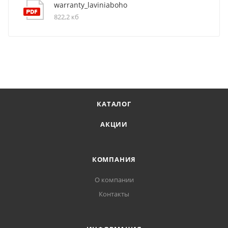
warranty_laviniaboho
822,2 кб
КАТАЛОГ
АКЦИИ
КОМПАНИЯ
О компании
Контакты