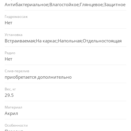
Антибактериальное;Влагостойкое;Глянцевое;Защитное
Гидромассаж
Нет
Установка
Встраиваемая;На каркас;Напольная;Отдельностоящая
Радио
Нет
Слив-перелив
приобретается дополнительно
Вес, кг
29.5
Материал
Акрил
Особенности