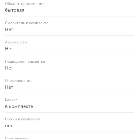
Область применения
ультра плоскими лицевыми и торцевыми экранами,
бытовая
гидро-, аэро-массажными системами, хромотерапией.
⠀
Смеситель в комплекте
УПАКОВКА И ДОСТАВКА
Нет
⠀
Аэромассаж
Каждое изделие Lavinia Boho аккуратно упаковано в
Нет
сверх защитную заводскую тару с надежной фиксацией
от случайного смещения и повреждения продукции в
Подводная подсветка
процессе транспортировки до потребителя. Все ванны
Нет
имеют защитное покрытие в виде пленки,
исключающее механические повреждения в процессе
Озонирование
Нет
монтажа изделия. После установки защитное покрытие
необходимо снять.
Каркас
в комплекте
Ножки в комплекте
нет
Подголовник