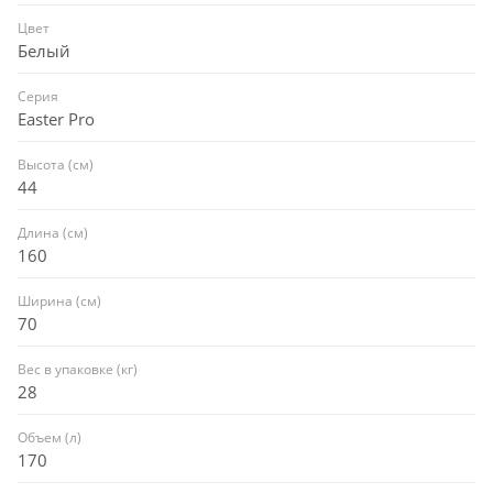
оставаться теплой долгое время.
Цвет
⠀
Белый
Цветостойкий акриловый лист долго сохраняет свой
блеск благодаря использованию высококачественных
Серия
материалов при производстве ванны. Акрил отлично
Easter Pro
поддается полировке, сохраняя идеальный глянец на
Высота (см)
протяжении всего срока службы.
44
⠀
Ванна имеет прекрасное сочетание глянцевого цвета со
Длина (см)
всеми коллекциями керамики Lavinia Boho.
160
⠀
Ширина (см)
МЕТАЛЛИЧЕСКИЙ КАРКАС ЖЕСТКОСТИ
70
⠀
В комплект поставки входит усиленный металлический
Вес в упаковке (кг)
каркас с монтажным набором, который выдерживает
28
максимальную нагрузку до 500 кг и надежно фиксирует
изделие по всему периметру.
Объем (л)
170
⠀
Дополнительно ванна может быть доукомплектована