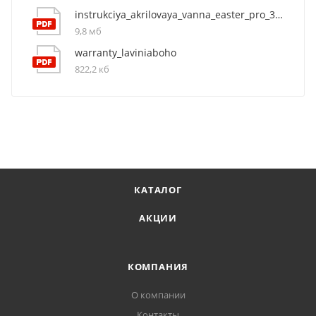
instrukciya_akrilovaya_vanna_easter_pro_37060060
9,8 мб
warranty_laviniaboho
822,2 кб
КАТАЛОГ
АКЦИИ
КОМПАНИЯ
О компании
Контакты