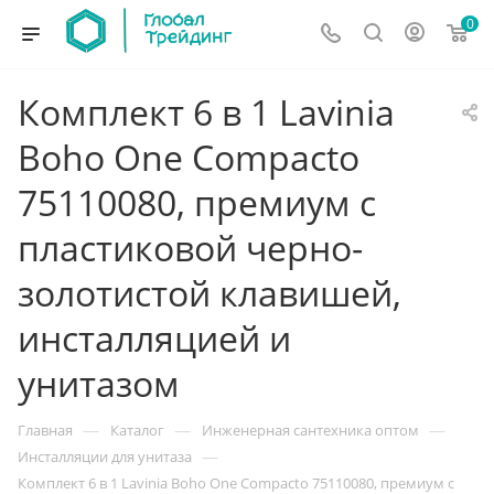
0
Комплект 6 в 1 Lavinia
Boho One Compacto
75110080, премиум с
пластиковой черно-
золотистой клавишей,
инсталляцией и
унитазом
—
—
—
Главная
Каталог
Инженерная сантехника оптом
—
Инсталляции для унитаза
Комплект 6 в 1 Lavinia Boho One Compacto 75110080, премиум с