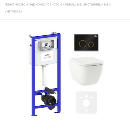
пластиковой черно-золотистой клавишей, инсталляцией и
унитазом