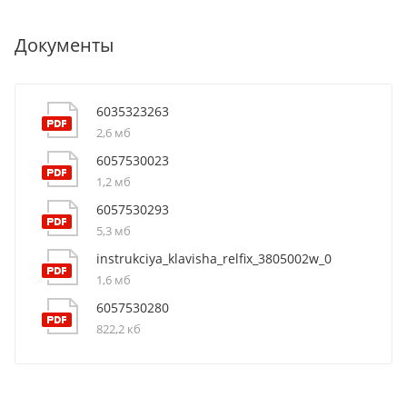
Документы
6035323263
2,6 мб
6057530023
1,2 мб
6057530293
5,3 мб
instrukciya_klavisha_relfix_3805002w_0
1,6 мб
6057530280
822,2 кб