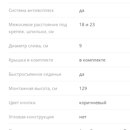
Система антивсплеск
да
Межосевое расстояние под
18 и 23
крепеж. шпильки, см
Диаметр слива, см
9
Крышка в комплекте
в комплекте
Быстросъемное сиденье
да
Монтажная высота, см
129
Цвет кнопки
коричневый
Угловая конструкция
нет