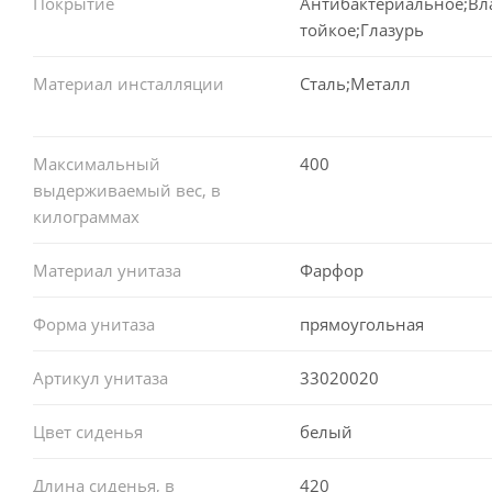
Покрытие
Антибактериальное;Вл
тойкое;Глазурь
Материал инсталляции
Сталь;Металл
Максимальный
400
выдерживаемый вес, в
килограммах
Материал унитаза
Фарфор
Форма унитаза
прямоугольная
Артикул унитаза
33020020
Цвет сиденья
белый
Длина сиденья, в
420