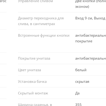
агос
Управление сливом
Две кнопки (пол
эконом)
Диаметр переходника для
Вход 9 см, Выход 
слива, в сантиметрах
Встроенные функции кнопки
антибактериальн
покрытие
Покрытие унитаза
антибактериальн
Цвет унитаза
белый
Установка бачка
скрытая
Скрытый монтаж
Да
Ширина сиденья, в
355