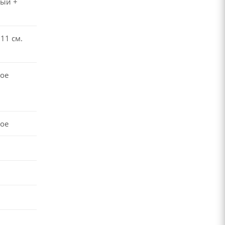
ный +
11 см.
ое
ое