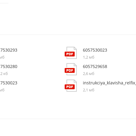
57530293
6057530023
 мб
1,2 мб
57530280
6057529658
,2 кб
2,6 мб
57530023
 мб
2,1 мб