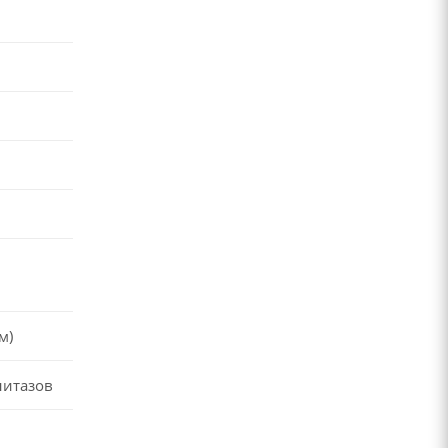
м)
нитазов