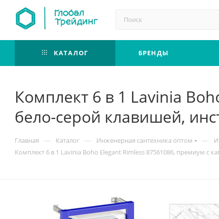
КАТАЛОГ
БРЕНДЫ
Комплект 6 в 1 Lavinia Bo
бело-серой клавишей, инс
—
—
—
Главная
Каталог
Инженерная сантехника оптом
И
Комплект 6 в 1 Lavinia Boho Elegant Rimless 87561086, премиум с