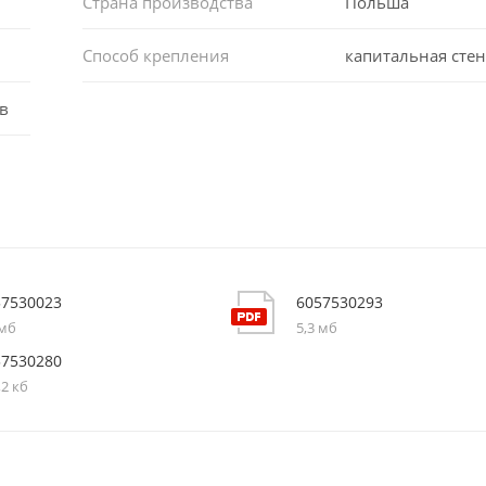
Страна производства
Польша
Способ крепления
капитальная стен
в
57530023
6057530293
 мб
5,3 мб
57530280
,2 кб