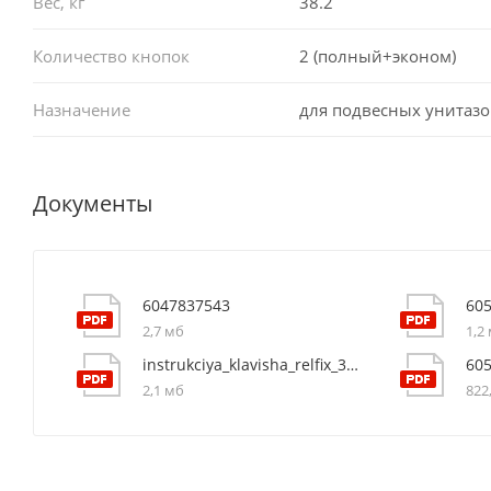
Вес, кг
38.2
Количество кнопок
2 (полный+эконом)
Назначение
для подвесных унитазо
Документы
6047837543
60
2,7 мб
1,2
instrukciya_klavisha_relfix_3805003w
60
2,1 мб
822