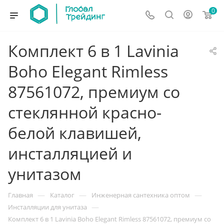
0
Комплект 6 в 1 Lavinia
Boho Elegant Rimless
87561072, премиум со
стеклянной красно-
белой клавишей,
инсталляцией и
унитазом
—
—
—
Главная
Каталог
Инженерная сантехника оптом
—
Инсталляции для унитаза
Комплект 6 в 1 Lavinia Boho Elegant Rimless 87561072, премиум со