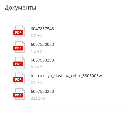
Документы
6047837543
2,7 мб
6057530023
1,2 мб
6057530293
5,3 мб
instrukciya_klavisha_relfix_3805003w
2,1 мб
6057530280
822,2 кб