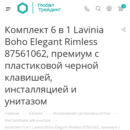
0
Комплект 6 в 1 Lavinia
Boho Elegant Rimless
87561062, премиум с
пластиковой черной
клавишей,
инсталляцией и
унитазом
—
—
—
Главная
Каталог
Инженерная сантехника оптом
—
Инсталляции для унитаза
Комплект 6 в 1 Lavinia Boho Elegant Rimless 87561062, премиум с