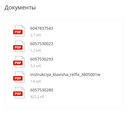
Документы
6047837543
2,7 мб
6057530023
1,2 мб
6057530293
5,3 мб
instrukciya_klavisha_relfix_3805001w
1,6 мб
6057530280
822,2 кб