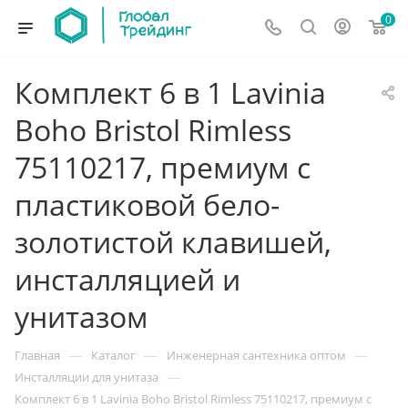
0
Комплект 6 в 1 Lavinia
Boho Bristol Rimless
75110217, премиум с
пластиковой бело-
золотистой клавишей,
инсталляцией и
унитазом
—
—
—
Главная
Каталог
Инженерная сантехника оптом
—
Инсталляции для унитаза
Комплект 6 в 1 Lavinia Boho Bristol Rimless 75110217, премиум с