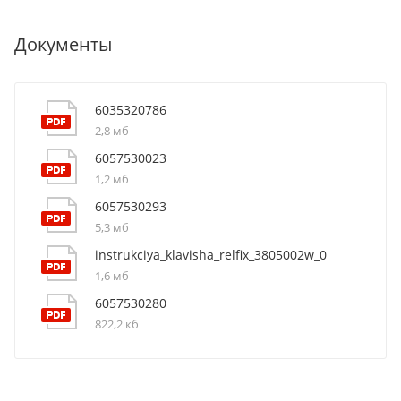
Документы
6035320786
2,8 мб
6057530023
1,2 мб
6057530293
5,3 мб
instrukciya_klavisha_relfix_3805002w_0
1,6 мб
6057530280
822,2 кб