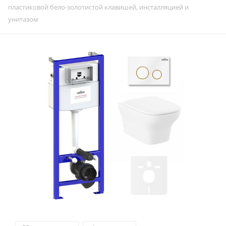
пластиковой бело-золотистой клавишей, инсталляцией и
унитазом