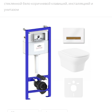
стеклянной бело-коричневой клавишей, инсталляцией и
унитазом