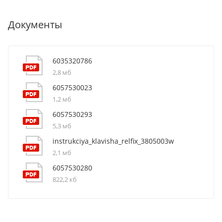
Документы
6035320786
2,8 мб
6057530023
1,2 мб
6057530293
5,3 мб
instrukciya_klavisha_relfix_3805003w
2,1 мб
6057530280
822,2 кб