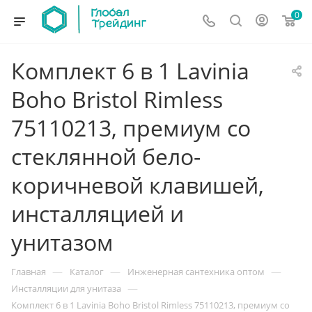
0
Комплект 6 в 1 Lavinia
Boho Bristol Rimless
75110213, премиум со
стеклянной бело-
коричневой клавишей,
инсталляцией и
унитазом
—
—
—
Главная
Каталог
Инженерная сантехника оптом
—
Инсталляции для унитаза
Комплект 6 в 1 Lavinia Boho Bristol Rimless 75110213, премиум со