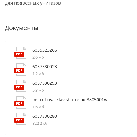
для подвесных унитазов
Документы
6035323266
2,6 мб
6057530023
1,2 мб
6057530293
5,3 мб
instrukciya_klavisha_relfix_3805001w
1,6 мб
6057530280
822,2 кб