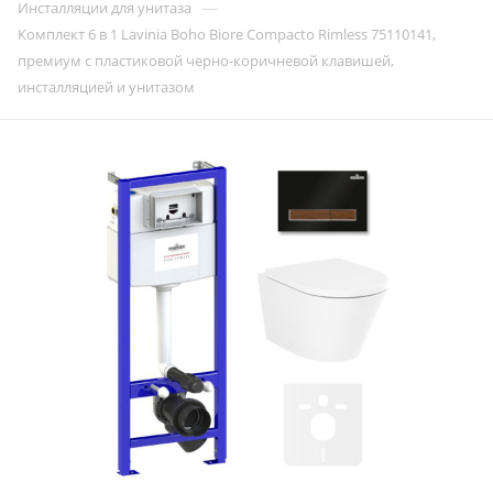
—
Инсталляции для унитаза
Комплект 6 в 1 Lavinia Boho Biore Compacto Rimless 75110141,
премиум с пластиковой черно-коричневой клавишей,
инсталляцией и унитазом