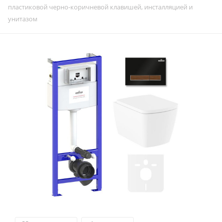
пластиковой черно-коричневой клавишей, инсталляцией и
унитазом