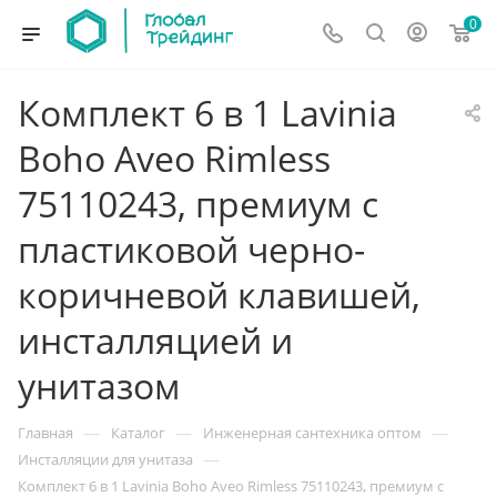
0
Комплект 6 в 1 Lavinia
Boho Aveo Rimless
75110243, премиум с
пластиковой черно-
коричневой клавишей,
инсталляцией и
унитазом
—
—
—
Главная
Каталог
Инженерная сантехника оптом
—
Инсталляции для унитаза
Комплект 6 в 1 Lavinia Boho Aveo Rimless 75110243, премиум с