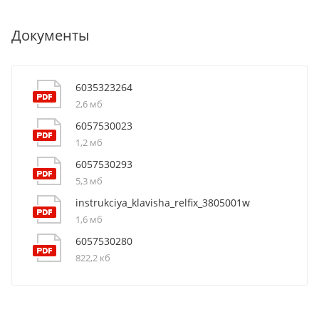
Документы
6035323264
2,6 мб
6057530023
1,2 мб
6057530293
5,3 мб
instrukciya_klavisha_relfix_3805001w
1,6 мб
6057530280
822,2 кб