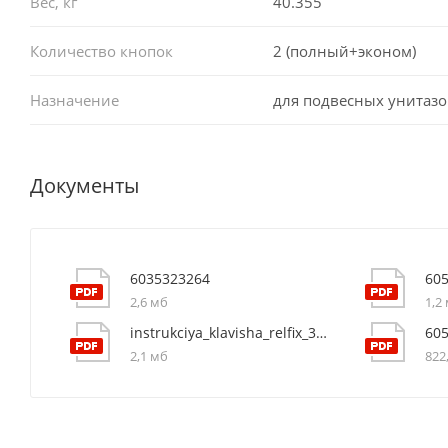
Вес, кг
40.355
Количество кнопок
2 (полный+эконом)
Назначение
для подвесных унитазо
Документы
6035323264
60
2,6 мб
1,2
instrukciya_klavisha_relfix_3805003w
60
2,1 мб
822