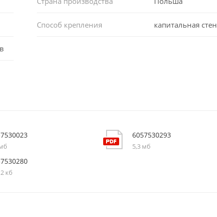
Страна производства
Польша
Способ крепления
капитальная стен
в
57530023
6057530293
 мб
5,3 мб
57530280
,2 кб