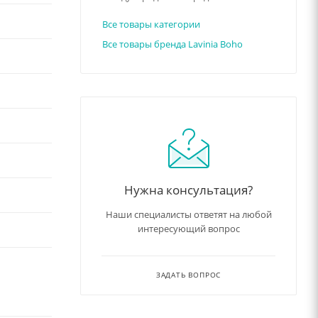
Все товары категории
Все товары бренда Lavinia Boho
имальную
эро-
Нужна консультация?
Наши специалисты ответят на любой
айного
интересующий вопрос
рытие в
окрытие
ЗАДАТЬ ВОПРОС