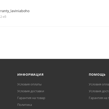
ranty_laviniaboho
,2 кб
ИНФОРМАЦИЯ
ПОМОЩЬ
Условия оплаты
Условия опл
Условия доставки
Условия дост
Гарантия на товар
Гарантия на 
Политика