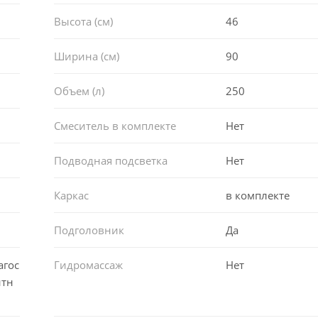
 всеми коллекциями керамики Lavinia Boho.
Высота (см)
46
Ширина (см)
90
й каркас с монтажным набором, который выдерживает макс
Объем (л)
250
ему периметру.
Смеситель в комплекте
Нет
ьтра плоскими лицевыми и торцевыми экранами, гидро-, а
Подводная подсветка
Нет
Каркас
в комплекте
ерх защитную заводскую тару с надежной фиксацией от случ
Подголовник
Да
ортировки до потребителя. Все ванны имеют защитное пок
в процессе монтажа изделия. После установки защитное п
агос
Гидромассаж
Нет
итн