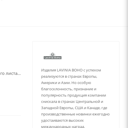
Изделия LAVINIA BOHO с успехом
го листа
реализуются в странах Европы,
ёплая
Америки и Азии. Но особую
т
благосклонность, признание и
теплой
популярность продукция компании
снискала в странах Центральной и
Западной Европы, США и Канаде, где
производственные новинки ежегодно
алов при
удостаиваются высоких
 службы.
международных наград.