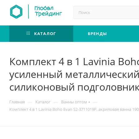
КАТАЛОГ
БРЕНДЫ
Комплект 4 в 1 Lavinia Bo
усиленный металлический
силиконовый подголовник
—
—
—
Главная
Каталог
Ванны оптом
Комплект 4 в 1 Lavinia Boho Evan S2-3711019P, акриловая ванна