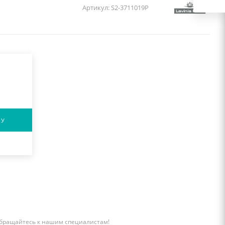
Артикул:
S2-3711019P
НУ
бращайтесь к нашим специалистам!