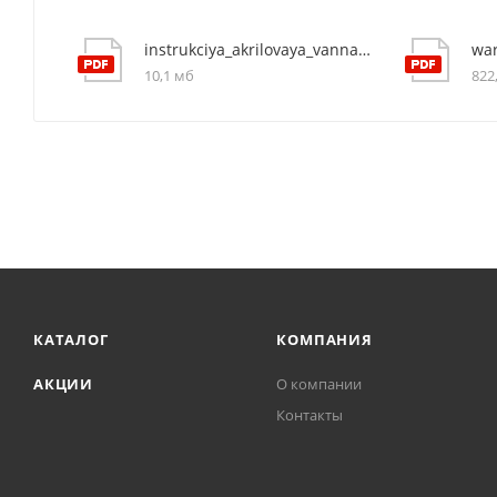
instrukciya_akrilovaya_vanna_evan_37110190
war
10,1 мб
822
КАТАЛОГ
КОМПАНИЯ
АКЦИИ
О компании
Контакты