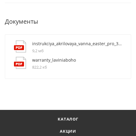
Документы
instrukciya_akrilovaya_vanna_easter_pro_37060050
9,2 мб
warranty_laviniaboho
822,2 кб
КАТАЛОГ
АКЦИИ