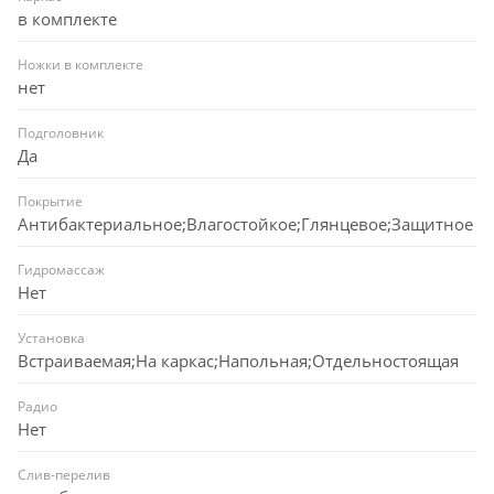
в комплекте
Ножки в комплекте
нет
Подголовник
Да
Покрытие
Антибактериальное;Влагостойкое;Глянцевое;Защитное
Гидромассаж
Нет
Установка
Встраиваемая;На каркас;Напольная;Отдельностоящая
Радио
Нет
Слив-перелив