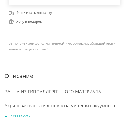
Рассчитать доставку
Хочу в подарок
За получением дополнительной информации, обращайтесь к
нашим специалистам!
Описание
ВАННА ИЗ ГИПОАЛЛЕРГЕННОГО МАТЕРИАЛА
⠀
Акриловая ванна изготовлена методом вакуумного
формования из экологически чистого материала 100%
акрилового листа ПММА. Технология производства
обеспечивает изделию особую прочность и