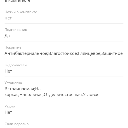
Ножки в комплекте
нет
Подголовник
Да
Покрытие
Антибактериальное;Влагостойкое;Глянцевое;Защитное
Гидромассаж
Нет
Установка
Встраиваемая;На
каркас;Напольная;Отдельностоящая;Угловая
Радио
Нет
Слив-перелив