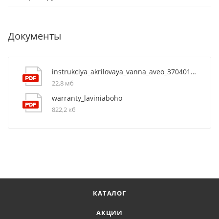
Документы
instrukciya_akrilovaya_vanna_aveo_37040140
22,8 мб
warranty_laviniaboho
822,2 кб
КАТАЛОГ
АКЦИИ