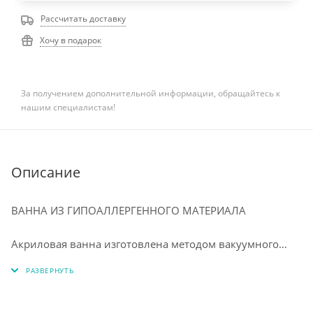
Рассчитать доставку
Хочу в подарок
За получением дополнительной информации, обращайтесь к
нашим специалистам!
Описание
ВАННА ИЗ ГИПОАЛЛЕРГЕННОГО МАТЕРИАЛА
⠀
Акриловая ванна изготовлена методом вакуумного
формования из экологически чистого материала 100%
акрилового листа ПММА. Технология производства
обеспечивает изделию особую прочность и
долговечность. Приятная на ощупь, тёплая структура