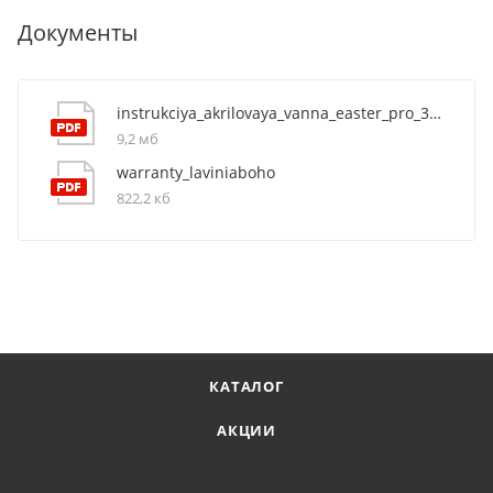
Документы
instrukciya_akrilovaya_vanna_easter_pro_37060075
9,2 мб
warranty_laviniaboho
822,2 кб
КАТАЛОГ
АКЦИИ