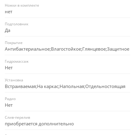
Ножки в комплекте
нет
Подголовник
Да
Покрытие
Антибактериальное;Влагостойкое;Глянцевое;Защитное
Гидромассаж
Нет
Установка
Встраиваемая;На каркас;Напольная;Отдельностоящая
Радио
Нет
Слив-перелив
приобретается дополнительно