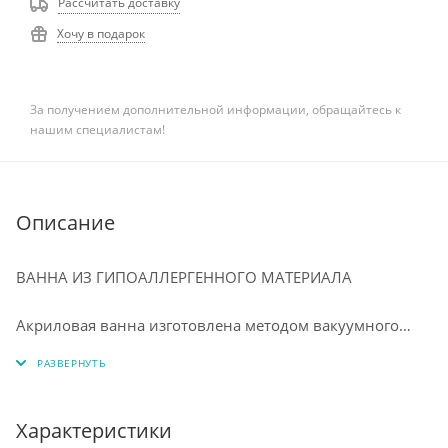
Рассчитать доставку
Хочу в подарок
За получением дополнительной информации, обращайтесь к
нашим специалистам!
Описание
ВАННА ИЗ ГИПОАЛЛЕРГЕННОГО МАТЕРИАЛА
⠀
Акриловая ванна изготовлена методом вакуумного
формования из экологически чистого материала 100%
акрилового листа ПММА. Технология производства
обеспечивает изделию особую прочность и
долговечность. Приятная на ощупь, тёплая структура
Характеристики
акрила с первых минут приобретает температуру