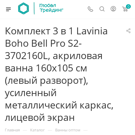
0
Комплект 3 в 1 Lavinia
Boho Bell Pro S2-
3702160L, акриловая
ванна 160x105 см
(левый разворот),
усиленный
металлический каркас,
лицевой экран
—
—
—
Главная
Каталог
Ванны оптом