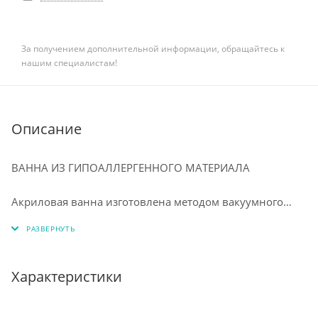
За получением дополнительной информации, обращайтесь к
нашим специалистам!
Описание
ВАННА ИЗ ГИПОАЛЛЕРГЕННОГО МАТЕРИАЛА
⠀
Акриловая ванна изготовлена методом вакуумного
формования из экологически чистого материала 100%
акрилового листа ПММА. Технология производства
обеспечивает изделию особую прочность и
долговечность. Приятная на ощупь, тёплая структура
Характеристики
акрила с первых минут приобретает температуру
человеческого тела, что исключает любой дискомфорт