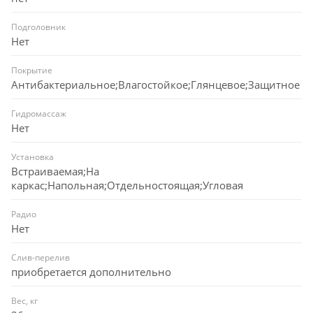
Подголовник
Нет
Покрытие
Антибактериальное;Влагостойкое;Глянцевое;Защитное
Гидромассаж
Нет
Установка
Встраиваемая;На
каркас;Напольная;Отдельностоящая;Угловая
Радио
Нет
Слив-перелив
приобретается дополнительно
Вес, кг