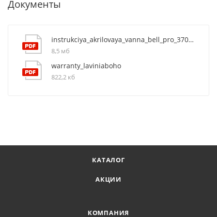
Документы
instrukciya_akrilovaya_vanna_bell_pro_3702160l
8,5 мб
warranty_laviniaboho
822,2 кб
КАТАЛОГ
АКЦИИ
КОМПАНИЯ