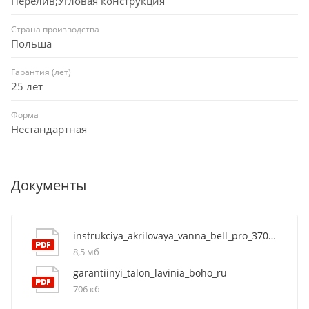
Перелив;Угловая конструкция
Страна производства
Польша
Гарантия (лет)
25 лет
Форма
Нестандартная
Документы
instrukciya_akrilovaya_vanna_bell_pro_3702170l
8,5 мб
garantiinyi_talon_lavinia_boho_ru
706 кб