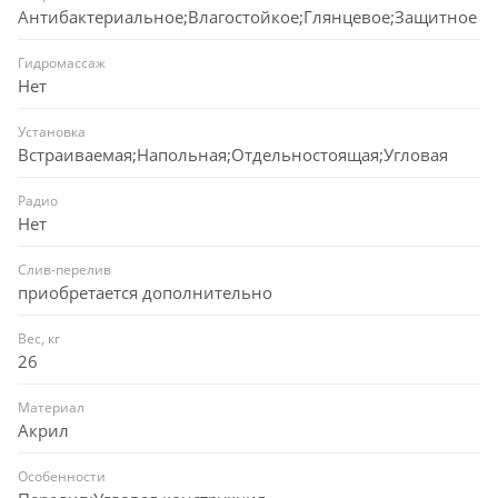
Антибактериальное;Влагостойкое;Глянцевое;Защитное
Гидромассаж
Нет
Установка
Встраиваемая;Напольная;Отдельностоящая;Угловая
Радио
Нет
Слив-перелив
приобретается дополнительно
Вес, кг
26
Материал
Акрил
Особенности